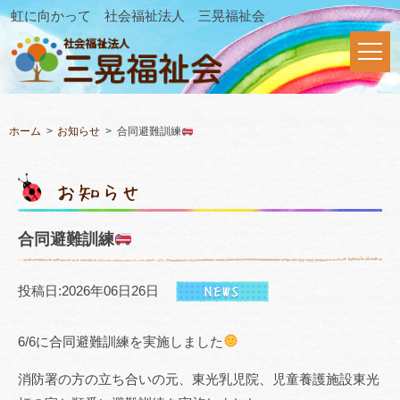
虹に向かって 社会福祉法人 三晃福祉会
ホーム
お知らせ
合同避難訓練
合同避難訓練
投稿日:2026年06日26日
6/6に合同避難訓練を実施しました
消防署の方の立ち合いの元、東光乳児院、児童養護施設東光