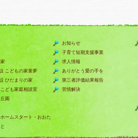
お知らせ
子育て短期支援事業
の家
求人情報
設 こどもの家童夢
ありがとう愛の手を
設 ひだまりの家
第三者評価結果報告
 こども家庭相談室
苦情解決
ヶ丘園
 ホームスタート・おおた
ーと