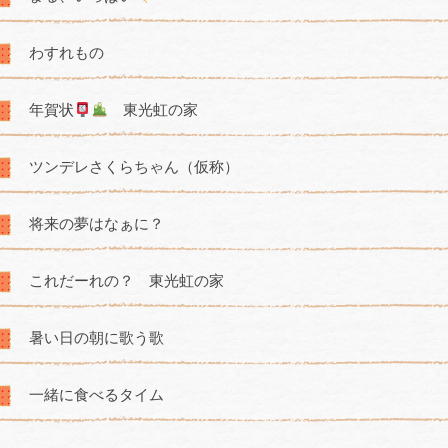
わすれもの
年賀状
東光虹の家
ツンデレさくらちゃん（仮称）
将来の夢はなぁに？
これだーれの？ 東光虹の家
暑い日の朝に歌う歌
一緒に食べるタイム