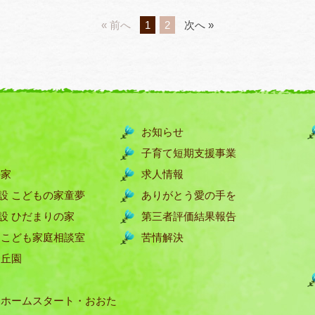
« 前へ
1
2
次へ »
お知らせ
子育て短期支援事業
の家
求人情報
設 こどもの家童夢
ありがとう愛の手を
設 ひだまりの家
第三者評価結果報告
 こども家庭相談室
苦情解決
ヶ丘園
 ホームスタート・おおた